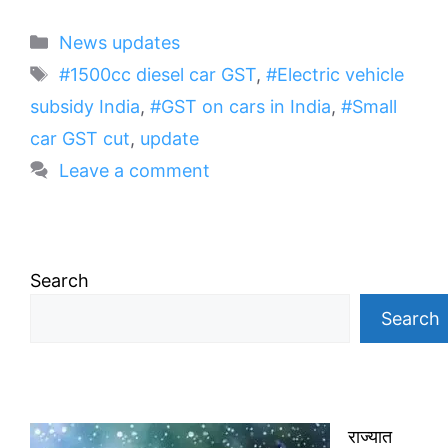
Categories
News updates
Tags
#1500cc diesel car GST
,
#Electric vehicle
subsidy India
,
#GST on cars in India
,
#Small
car GST cut
,
update
Leave a comment
Search
Search
राज्यात