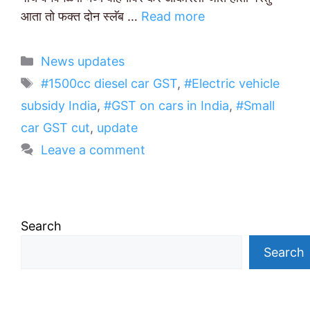
आता तो फक्त दोन स्लॅब …
Read more
Categories
News updates
Tags
#1500cc diesel car GST
,
#Electric vehicle
subsidy India
,
#GST on cars in India
,
#Small
car GST cut
,
update
Leave a comment
Search
Search