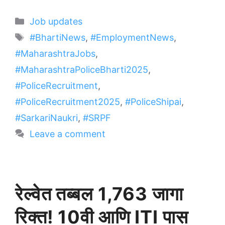
Categories
Job updates
Tags
#BhartiNews
,
#EmploymentNews
,
#MaharashtraJobs
,
#MaharashtraPoliceBharti2025
,
#PoliceRecruitment
,
#PoliceRecruitment2025
,
#PoliceShipai
,
#SarkariNaukri
,
#SRPF
Leave a comment
रेल्वेत तब्बल 1,763 जागा
रिक्त! 10वी आणि ITI पास