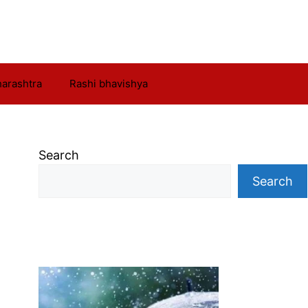
arashtra
Rashi bhavishya
Search
Search