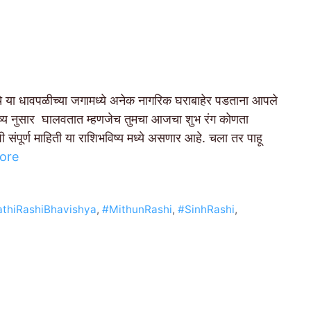
ा धावपळीच्या जगामध्ये अनेक नागरिक घराबाहेर पडताना आपले
िष्य नुसार घालवतात म्हणजेच तुमचा आजचा शुभ रंग कोणता
संपूर्ण माहिती या राशिभविष्य मध्ये असणार आहे. चला तर पाहू
ore
thiRashiBhavishya
,
#MithunRashi
,
#SinhRashi
,