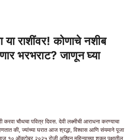
ृपा या राशींवर! कोणाचे नशीब
ार भरभराट? जाणून घ्या
वा चौथचा पवित्र दिवस. देवी लक्ष्मीची आराधना करण्याचा
तात की, ज्यांच्या घरात आज श्रद्धा, विश्वास आणि संयमाने पूजा
ते. आज १० ऑक्टोबर २०२५ रोजी अश्विन महिन्याच्या शुक्ल पक्षातील