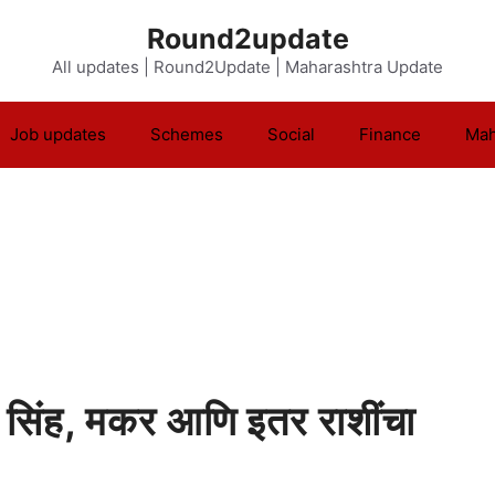
Round2update
All updates | Round2Update | Maharashtra Update
Job updates
Schemes
Social
Finance
Mah
 सिंह, मकर आणि इतर राशींचा