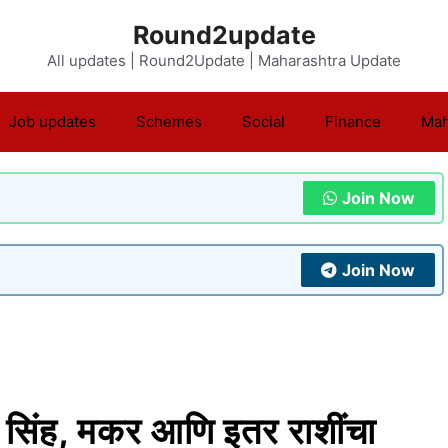
Round2update
All updates | Round2Update | Maharashtra Update
Job updates
Schemes
Social
Finance
Mah
Join Now
Join Now
 सिंह, मकर आणि इतर राशींचा