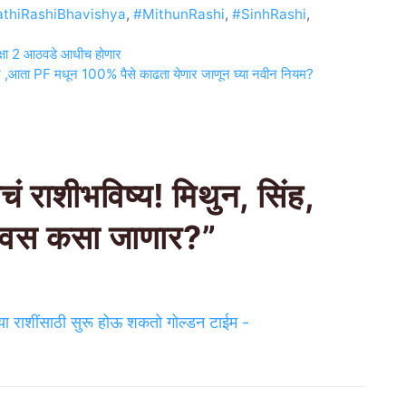
thiRashiBhavishya
,
#MithunRashi
,
#SinhRashi
,
ीक्षा 2 आठवडे आधीच होणार
 ,आता PF मधून 100% पैसे काढता येणार जाणून घ्या नवीन नियम?
ाशीभविष्य! मिथुन, सिंह,
िवस कसा जाणार?”
ये या राशींसाठी सुरू होऊ शकतो गोल्डन टाईम -