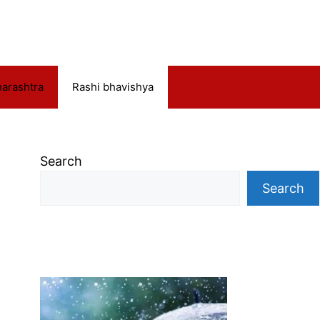
arashtra
Rashi bhavishya
Search
Search