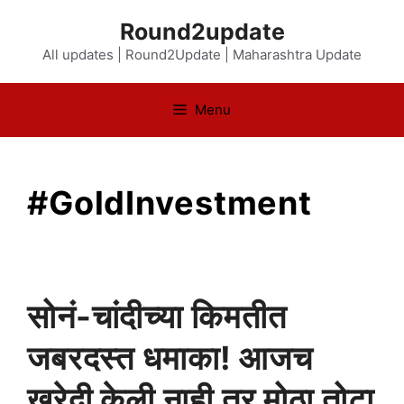
Skip
Round2update
to
All updates | Round2Update | Maharashtra Update
content
Menu
#GoldInvestment
सोनं-चांदीच्या किमतीत
जबरदस्त धमाका! आजच
खरेदी केली नाही तर मोठा तोटा