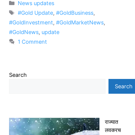
Categories
News updates
Tags
#Gold Update
,
#GoldBusiness
,
#GoldInvestment
,
#GoldMarketNews
,
#GoldNews
,
update
1 Comment
Search
Search
राज्यात
लवकरच