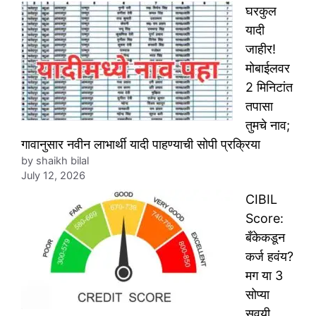
घरकुल
यादी
जाहीर!
मोबाईलवर
2 मिनिटांत
तपासा
तुमचे नाव;
गावानुसार नवीन लाभार्थी यादी पाहण्याची सोपी प्रक्रिया
by shaikh bilal
July 12, 2026
CIBIL
Score:
बँकेकडून
कर्ज हवंय?
मग या 3
सोप्या
सवयी