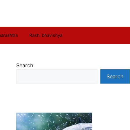
arashtra
Rashi bhavishya
Search
Search