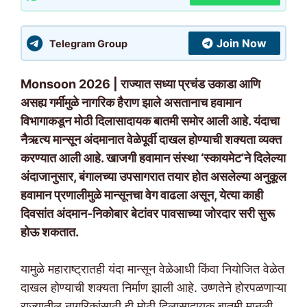
Join Now
Telegram Group
Monsoon 2026 | राज्यात सध्या प्रचंड उकाडा आणि
असह्य गर्मीमुळे नागरिक हैराण झाले असतानाच हवामान
विभागाकडून मोठी दिलासादायक बातमी समोर आली आहे. यंदाचा
नैऋत्य मान्सून अंदमानात वेळेपूर्वी दाखल होण्याची शक्यता व्यक्त
करण्यात आली आहे. खाजगी हवामान संस्था ‘स्कायमेट’ने दिलेल्या
अंदाजानुसार, बंगालच्या उपसागरात तयार होत असलेल्या अनुकूल
हवामान प्रणालीमुळे मान्सूनचा वेग वाढला असून, येत्या काही
दिवसांत अंदमान-निकोबार बेटांवर पावसाच्या जोरदार सरी सुरू
होऊ शकतात.
यामुळे महाराष्ट्रातही यंदा मान्सून वेळेआधी किंवा नियोजित वेळेत
दाखल होण्याची शक्यता निर्माण झाली आहे. उष्णतेने होरपळणाऱ्या
राज्यातील नागरिकांसाठी ही मोठी दिलासादायक बातमी मानली