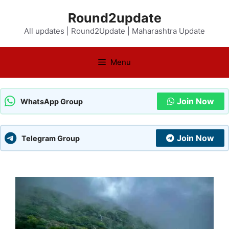
Skip
Round2update
to
All updates | Round2Update | Maharashtra Update
content
Menu
Join Now
WhatsApp Group
Join Now
Telegram Group