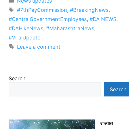
News updates
Tags
#7thPayCommission
,
#BreakingNews
,
#CentralGovernmentEmployees
,
#DA NEWS
,
#DAHikeNews
,
#MaharashtraNews
,
#ViralUpdate
Leave a comment
Search
Search
राज्यात