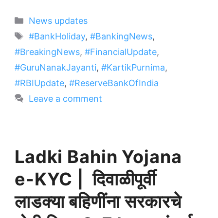
Categories
News updates
Tags
#BankHoliday
,
#BankingNews
,
#BreakingNews
,
#FinancialUpdate
,
#GuruNanakJayanti
,
#KartikPurnima
,
#RBIUpdate
,
#ReserveBankOfIndia
Leave a comment
Ladki Bahin Yojana
e-KYC | दिवाळीपूर्वी
लाडक्या बहिणींना सरकारचे