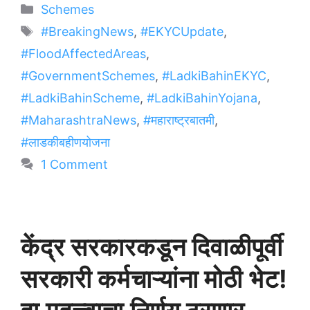
Categories
Schemes
Tags
#BreakingNews
,
#EKYCUpdate
,
#FloodAffectedAreas
,
#GovernmentSchemes
,
#LadkiBahinEKYC
,
#LadkiBahinScheme
,
#LadkiBahinYojana
,
#MaharashtraNews
,
#महाराष्ट्रबातमी
,
#लाडकीबहीणयोजना
1 Comment
केंद्र सरकारकडून दिवाळीपूर्वी
सरकारी कर्मचाऱ्यांना मोठी भेट!