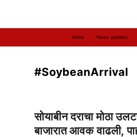
Skip
to
content
Home
News updates
#SoybeanArrival
सोयाबीन दराचा मोठा उल
बाजारात आवक वाढली, पाहा