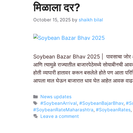
मिळाला दर?
October 15, 2025
by
shaikh bilal
Soybean Bazar Bhav 2025 | पावसाचा जोर ओसरल
आणि त्यामुळे राज्यातील बाजारपेठेमध्ये सोयाबीनची 
होती व्यापारी हातावर करून बसलेले होते पण आता पर
आपला माल घेऊन बाजारात धाव घेत आहेत आवक वाढल्
Categories
News updates
Tags
#SoybeanArrival
,
#SoybeanBajarBhav
,
#S
#SoybeanRateMaharashtra
,
#SoybeanRates
,
Leave a comment