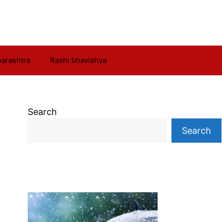
arashtra
Rashi bhavishya
Search
Search