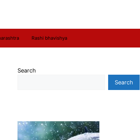
arashtra
Rashi bhavishya
Search
Search