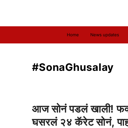
Skip
to
content
Home
News updates
#SonaGhusalay
आज सोनं पडलं खाली! फक्
घसरलं २४ कॅरेट सोनं, पा