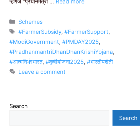
म्हणजे “प्रधानमंत्री …
Read more
Categories
Schemes
Tags
#FarmerSubsidy
,
#FarmerSupport
,
#ModiGovernment
,
#PMDAY2025
,
#PradhanmantriDhanDhanKrishiYojana
,
#आत्मनिर्भरभारत
,
#कृषीयोजना2025
,
#भारतीयशेती
Leave a comment
Search
Search