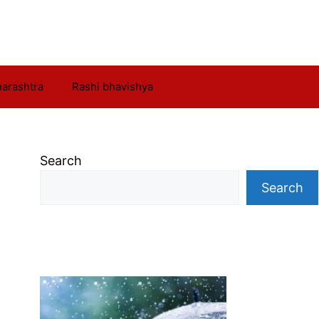
arashtra
Rashi bhavishya
Search
Search