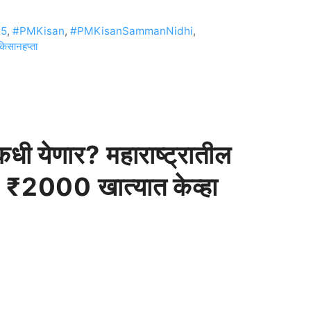
25
,
#PMKisan
,
#PMKisanSammanNidhi
,
िसानहप्ता
ी येणार? महाराष्ट्रातील
ट, ₹2000 खात्यात केव्हा