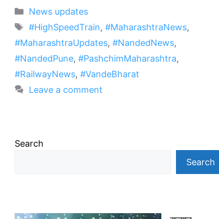
Categories
News updates
Tags
#HighSpeedTrain
,
#MaharashtraNews
,
#MaharashtraUpdates
,
#NandedNews
,
#NandedPune
,
#PashchimMaharashtra
,
#RailwayNews
,
#VandeBharat
Leave a comment
Search
Search