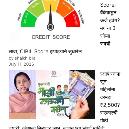
Score:
बँकेकडून
कर्ज हवंय?
मग या 3
सोप्या
सवयी
लावा; CIBIL Score झपाट्याने सुधारेल
by shaikh bilal
July 11, 2026
रक्षाबंधनापा
सून
महिलांना
दरमहा
₹2,500?
सरकारची
मोठी
तयारी; कोणाला मिळणार लाभ, जाणून घ्या संपूर्ण माहिती