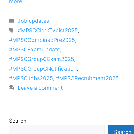
more
Categories
Job updates
Tags
#MPSCClerkTypist2025
,
#MPSCCombinedPre2025
,
#MPSCExamUpdate
,
#MPSCGroupCExam2025
,
#MPSCGroupCNotification
,
#MPSCJobs2025
,
#MPSCRecruitment2025
Leave a comment
Search
Search