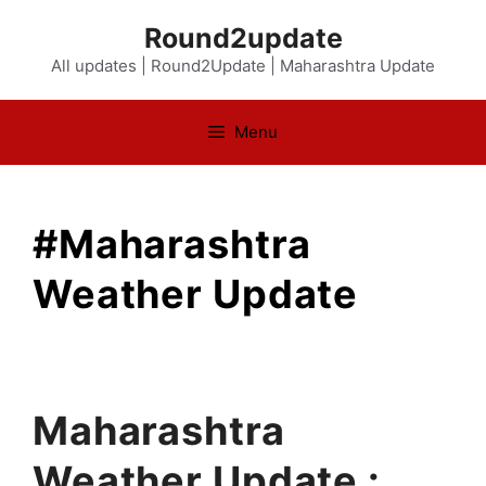
Skip
Round2update
to
All updates | Round2Update | Maharashtra Update
content
Menu
#Maharashtra
Weather Update
Maharashtra
Weather Update :