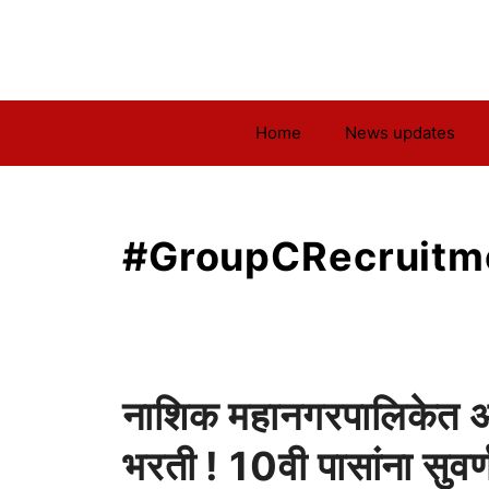
Skip
to
content
Home
News updates
#GroupCRecruitm
नाशिक महानगरपालिकेत अग
भरती ! 10वी पासांना सुवर