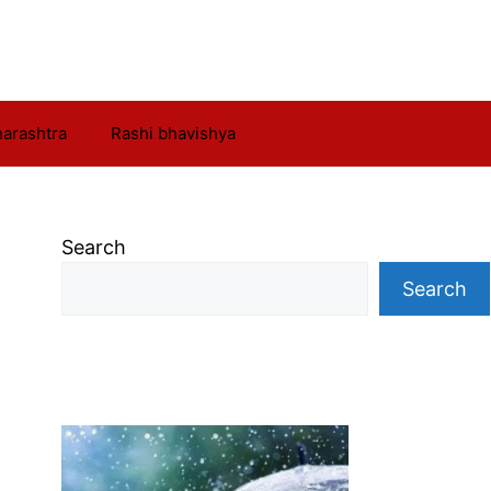
arashtra
Rashi bhavishya
Search
Search