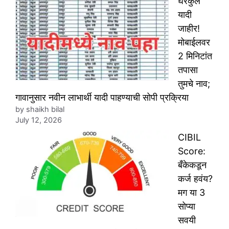
घरकुल
यादी
जाहीर!
मोबाईलवर
2 मिनिटांत
तपासा
तुमचे नाव;
गावानुसार नवीन लाभार्थी यादी पाहण्याची सोपी प्रक्रिया
by shaikh bilal
July 12, 2026
CIBIL
Score:
बँकेकडून
कर्ज हवंय?
मग या 3
सोप्या
सवयी