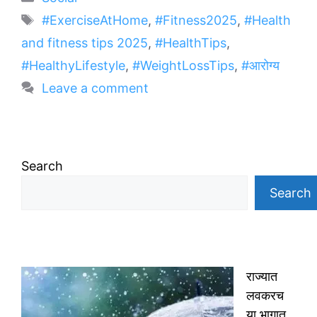
Tags
#ExerciseAtHome
,
#Fitness2025
,
#Health
and fitness tips 2025
,
#HealthTips
,
#HealthyLifestyle
,
#WeightLossTips
,
#आरोग्य
Leave a comment
Search
Search
राज्यात
लवकरच
या भागात