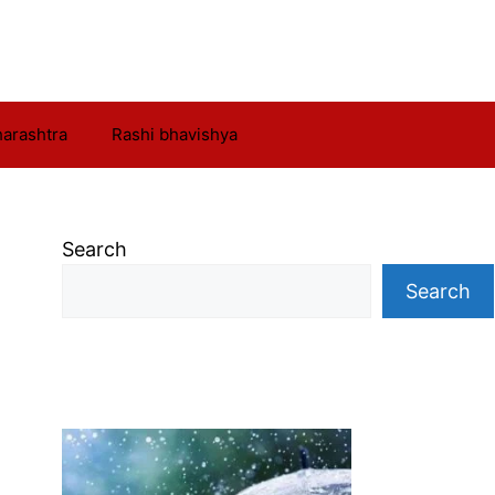
arashtra
Rashi bhavishya
Search
Search