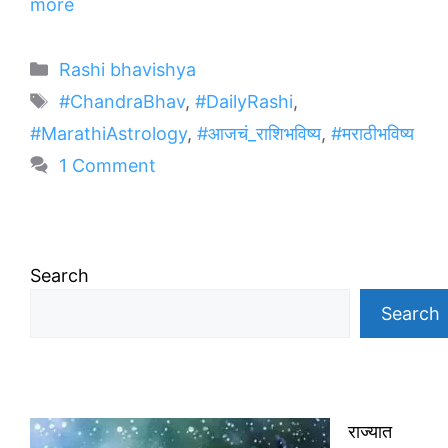
more
Categories
Rashi bhavishya
Tags
#ChandraBhav
,
#DailyRashi
,
#MarathiAstrology
,
#आजचं_राशिभविष्य
,
#मराठीभविष्य
1 Comment
Search
Search
राज्यात