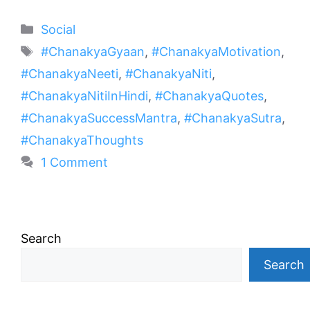
Categories
Social
Tags
#ChanakyaGyaan
,
#ChanakyaMotivation
,
#ChanakyaNeeti
,
#ChanakyaNiti
,
#ChanakyaNitiInHindi
,
#ChanakyaQuotes
,
#ChanakyaSuccessMantra
,
#ChanakyaSutra
,
#ChanakyaThoughts
1 Comment
Search
Search