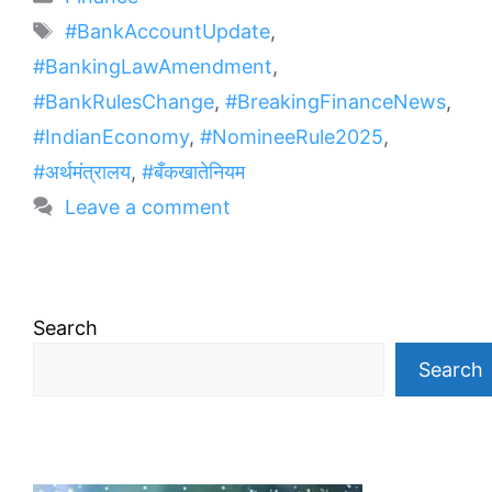
Tags
#BankAccountUpdate
,
#BankingLawAmendment
,
#BankRulesChange
,
#BreakingFinanceNews
,
#IndianEconomy
,
#NomineeRule2025
,
#अर्थमंत्रालय
,
#बँकखातेनियम
Leave a comment
Search
Search