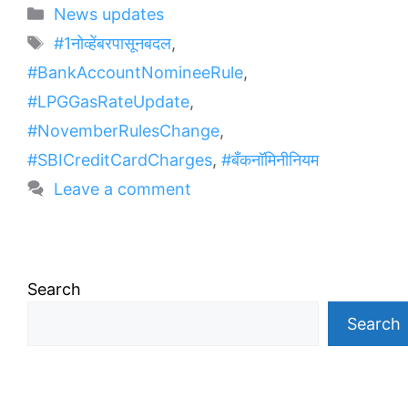
Categories
News updates
Tags
#1नोव्हेंबरपासूनबदल
,
#BankAccountNomineeRule
,
#LPGGasRateUpdate
,
#NovemberRulesChange
,
#SBICreditCardCharges
,
#बँकनॉमिनीनियम
Leave a comment
Search
Search