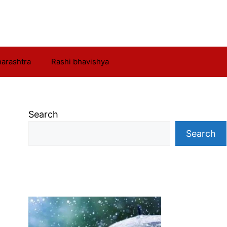
arashtra
Rashi bhavishya
Search
Search