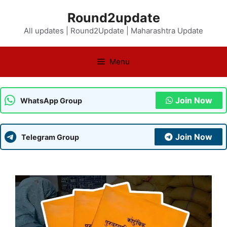
Skip
Round2update
to
All updates | Round2Update | Maharashtra Update
content
Menu
Join Now
WhatsApp Group
Join Now
Telegram Group