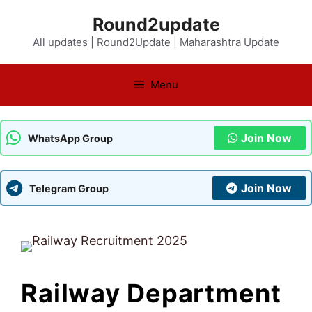
Skip
Round2update
to
All updates | Round2Update | Maharashtra Update
content
Menu
Join Now
WhatsApp Group
Join Now
Telegram Group
Railway Department