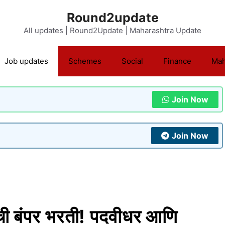
Round2update
All updates | Round2Update | Maharashtra Update
Job updates
Schemes
Social
Finance
Mah
Join Now
Join Now
ंची बंपर भरती! पदवीधर आणि