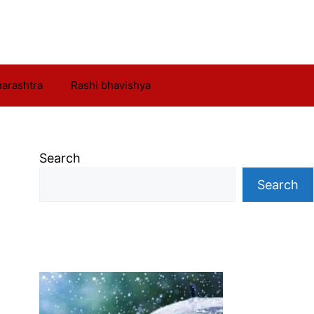
arashtra
Rashi bhavishya
Search
Search