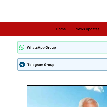
Skip
to
content
Home
News updates
WhatsApp Group
Telegram Group