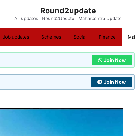
Round2update
All updates | Round2Update | Maharashtra Update
Job updates
Schemes
Social
Finance
Mah
Join Now
Join Now