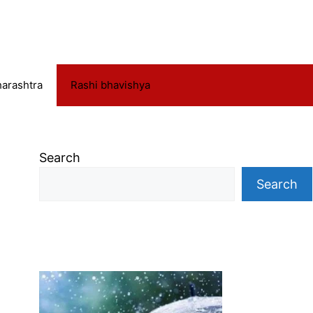
arashtra
Rashi bhavishya
Search
Search