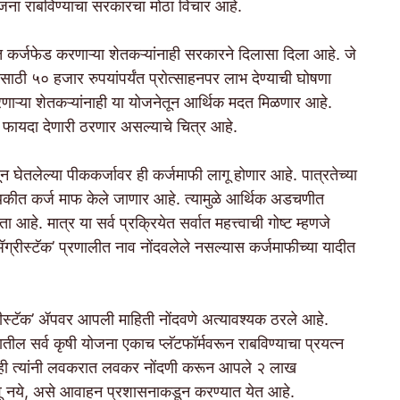
जना राबविण्याचा सरकारचा मोठा विचार आहे.
 कर्जफेड करणाऱ्या शेतकऱ्यांनाही सरकारने दिलासा दिला आहे. जे
ासाठी ५० हजार रुपयांपर्यंत प्रोत्साहनपर लाभ देण्याची घोषणा
णाऱ्या शेतकऱ्यांनाही या योजनेतून आर्थिक मदत मिळणार आहे.
री फायदा देणारी ठरणार असल्याचे चित्र आहे.
न घेतलेल्या पीककर्जावर ही कर्जमाफी लागू होणार आहे. पात्रतेच्या
तचे थकीत कर्ज माफ केले जाणार आहे. त्यामुळे आर्थिक अडचणीत
हे. मात्र या सर्व प्रक्रियेत सर्वात महत्त्वाची गोष्ट म्हणजे
ग्रीस्टॅक’ प्रणालीत नाव नोंदवलेले नसल्यास कर्जमाफीच्या यादीत
रीस्टॅक’ ॲपवर आपली माहिती नोंदवणे अत्यावश्यक ठरले आहे.
तील सर्व कृषी योजना एकाच प्लॅटफॉर्मवरून राबविण्याचा प्रयत्न
ी नाही त्यांनी लवकरात लवकर नोंदणी करून आपले २ लाख
ी गमावू नये, असे आवाहन प्रशासनाकडून करण्यात येत आहे.