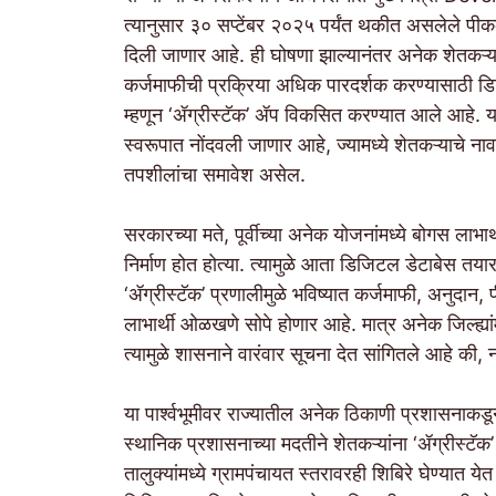
त्यानुसार ३० सप्टेंबर २०२५ पर्यंत थकीत असलेले पीकक
दिली जाणार आहे. ही घोषणा झाल्यानंतर अनेक शेतकऱ्यां
कर्जमाफीची प्रक्रिया अधिक पारदर्शक करण्यासाठी डि
म्हणून ‘ॲग्रीस्टॅक’ ॲप विकसित करण्यात आले आहे. या 
स्वरूपात नोंदवली जाणार आहे, ज्यामध्ये शेतकऱ्याचे ना
तपशीलांचा समावेश असेल.
सरकारच्या मते, पूर्वीच्या अनेक योजनांमध्ये बोगस लाभ
निर्माण होत होत्या. त्यामुळे आता डिजिटल डेटाबेस तय
‘ॲग्रीस्टॅक’ प्रणालीमुळे भविष्यात कर्जमाफी, अनुदान
लाभार्थी ओळखणे सोपे होणार आहे. मात्र अनेक जिल्ह्यां
त्यामुळे शासनाने वारंवार सूचना देत सांगितले आहे की
या पार्श्वभूमीवर राज्यातील अनेक ठिकाणी प्रशासनाक
स्थानिक प्रशासनाच्या मदतीने शेतकऱ्यांना ‘ॲग्रीस्टॅ
तालुक्यांमध्ये ग्रामपंचायत स्तरावरही शिबिरे घेण्या