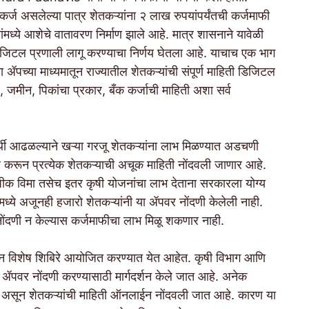
र्ज असलेल्या पात्र शेतकऱ्यांना २ लाख रुपयांपर्यंतची कर्जमाफी
मध्ये आशेचे वातावरण निर्माण झाले आहे. मात्र शासनाने यावेळी
जिटल प्रणाली लागू करण्याचा निर्णय घेतला आहे. याचाच एक भाग
ॲपच्या माध्यमातून राज्यातील शेतकऱ्यांची संपूर्ण माहिती डिजिटल
व, जमीन, पिकांचा प्रकार, बँक कर्जाची माहिती अशा सर्व
ार्थी आढळल्याने खऱ्या गरजू शेतकऱ्यांना लाभ मिळण्यात अडचणी
ार करून प्रत्येक शेतकऱ्याची अचूक माहिती नोंदवली जाणार आहे.
, पीक विमा तसेच इतर कृषी योजनांचा लाभ देताना सरकारला योग्य
मध्ये अजूनही हजारो शेतकऱ्यांनी या ॲपवर नोंदणी केलेली नाही.
, नोंदणी न केल्यास कर्जमाफीचा लाभ मिळू शकणार नाही.
डून विशेष शिबिरे आयोजित करण्यात येत आहेत. कृषी विभाग आणि
क’ ॲपवर नोंदणी करण्यासाठी मार्गदर्शन केले जात आहे. अनेक
त येत असून शेतकऱ्यांची माहिती ऑनलाईन नोंदवली जात आहे. कारण या