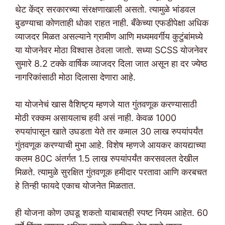
थेट केंद्र सरकारच्या संरक्षणाखाली असतो. त्यामुळे भांडवल
बुडण्याचा कोणताही धोका राहत नाही. बँकेच्या एफडीपेक्षा अधिक
व्याजदर मिळत असल्याने ग्रामीण आणि मध्यमवर्गीय कुटुंबांमध्ये
या योजनेवर मोठा विश्वास ठेवला जातो. सध्या SCSS योजनेवर
सुमारे 8.2 टक्के वार्षिक व्याजदर दिला जात असून हा दर ज्येष्ठ
नागरिकांसाठी मोठा दिलासा देणारा आहे.
या योजनेचं खास वैशिष्ट्य म्हणजे यात गुंतवणूक करण्यासाठी
मोठी रक्कम असायलाच हवी असं नाही. केवळ 1000
रुपयांपासून खाते उघडता येते तर कमाल 30 लाख रुपयांपर्यंत
गुंतवणूक करण्याची मुभा आहे. विशेष म्हणजे आयकर कायद्याच्या
कलम 80C अंतर्गत 1.5 लाख रुपयांपर्यंत करसवलत देखील
मिळते. त्यामुळे सुरक्षित गुंतवणूक हमीदार परतावा आणि करबचत
हे तिन्ही फायदे एकाच योजनेत मिळतात.
ही योजना कोण उघडू शकतो याबाबतही स्पष्ट नियम आहेत. 60