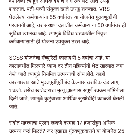
वर्षे किंवा त्याहून अधिक वयाचे नागरिक थेट खाते उघडू
शकतात. पती-पत्नी संयुक्त खाते उघडू शकतात. VRS
घेतलेल्या कर्मचाऱ्यांना 55 वर्षांनंतर या योजनेत गुंतवणुकीची
परवानगी आहे, तर संरक्षण दलातील कर्मचाऱ्यांना 50 वर्षांनंतर ही
सुविधा उपलब्ध आहे. त्यामुळे विविध घटकांतील निवृत्त
कर्मचाऱ्यांसाठी ही योजना उपयुक्त ठरत आहे.
SCSS योजनेचा मॅच्युरिटी कालावधी 5 वर्षांचा आहे. या
कालावधीत मिळणारे व्याज दर तीन महिन्यांनी थेट खात्यात जमा
केले जाते त्यामुळे नियमित उत्पन्नाची सोय होते. काही
कारणास्तव खाते मुदतपूर्तीपूर्वी बंद केल्यास ठराविक दंड लागू
शकतो. तसेच खातेदाराचा मृत्यू झाल्यास संपूर्ण रक्कम नॉमिनीला
दिली जाते, त्यामुळे कुटुंबाच्या आर्थिक सुरक्षेचीही काळजी घेतली
जाते.
सर्वात महत्त्वाचा प्रश्न म्हणजे दरमहा 17 हजारांहून अधिक
उत्पन्न कसं मिळतं? जर एखाद्या गुंतवणूकदाराने या योजनेत 25