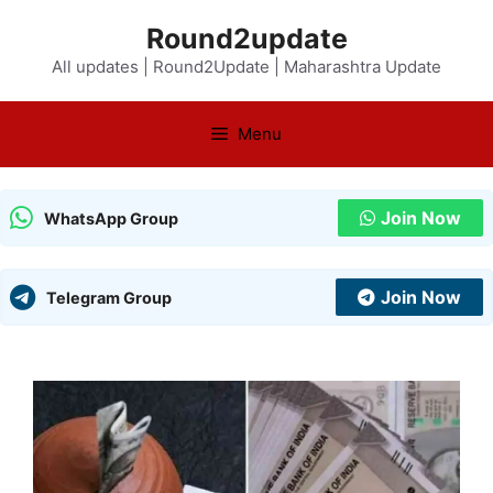
Skip
Round2update
to
All updates | Round2Update | Maharashtra Update
content
Menu
Join Now
WhatsApp Group
Join Now
Telegram Group