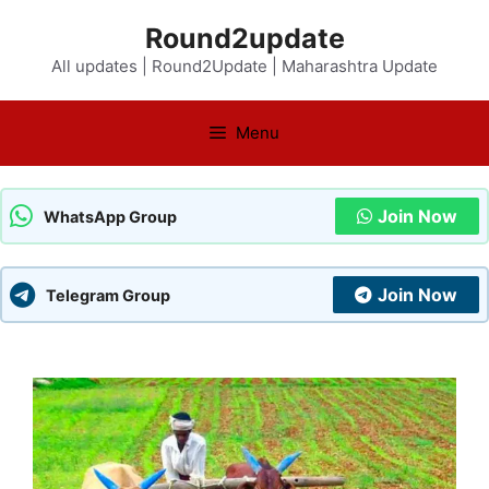
Skip
Round2update
to
All updates | Round2Update | Maharashtra Update
content
Menu
Join Now
WhatsApp Group
Join Now
Telegram Group