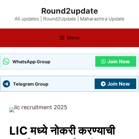
Skip
Round2update
to
All updates | Round2Update | Maharashtra Update
content
Menu
Join Now
WhatsApp Group
Join Now
Telegram Group
LIC मध्ये नोकरी करण्याची