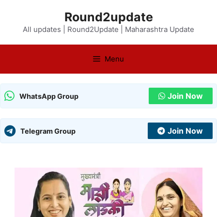
Skip
Round2update
to
All updates | Round2Update | Maharashtra Update
content
Menu
Join Now
WhatsApp Group
Join Now
Telegram Group