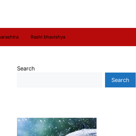
arashtra
Rashi bhavishya
Search
Search