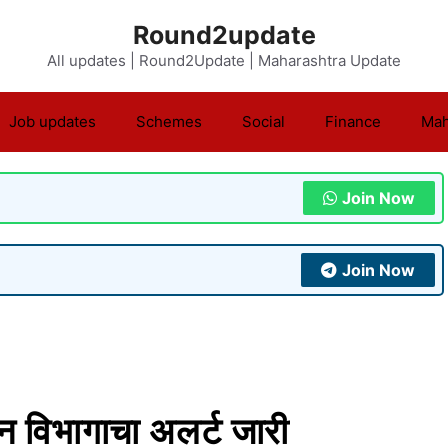
Round2update
All updates | Round2Update | Maharashtra Update
Job updates
Schemes
Social
Finance
Mah
Join Now
Join Now
ान विभागाचा अलर्ट जारी