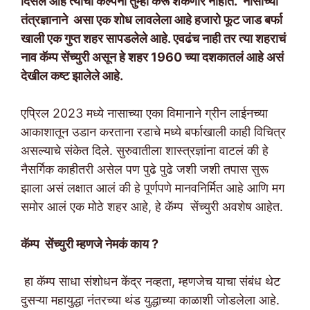
दिसलं आहे त्याची कल्पना तुम्ही करू शकणार नाहीत. नासाच्या
तंत्रज्ञानाने असा एक शोध लावलेला आहे हजारो फूट जाड बर्फा
खाली एक गुप्त शहर सापडलेले आहे. एवढंच नाही तर त्या शहराचं
नाव कॅम्प सेंच्युरी असून हे शहर 1960 च्या दशकातलं आहे असं
देखील कष्ट झालेले आहे.
एप्रिल 2023 मध्ये नासाच्या एका विमानाने ग्रीन लाईनच्या
आकाशातून उडान करताना रडाचे मध्ये बर्फाखाली काही विचित्र
असल्याचे संकेत दिले. सुरुवातीला शास्त्रज्ञांना वाटलं की हे
नैसर्गिक काहीतरी असेल पण पुढे पुढे जशी जशी तपास सुरू
झाला असं लक्षात आलं की हे पूर्णपणे मानवनिर्मित आहे आणि मग
समोर आलं एक मोठे शहर आहे, हे कॅम्प सेंच्युरी अवशेष आहेत.
कॅम्प सेंच्युरी म्हणजे नेमकं काय ?
हा कॅम्प साधा संशोधन केंद्र नव्हता, म्हणजेच याचा संबंध थेट
दुसऱ्या महायुद्धा नंतरच्या थंड युद्धाच्या काळाशी जोडलेला आहे.