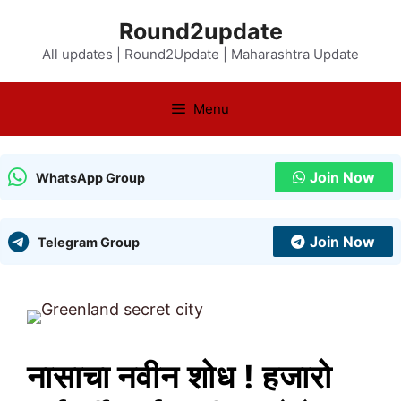
Skip
Round2update
to
All updates | Round2Update | Maharashtra Update
content
Menu
Join Now
WhatsApp Group
Join Now
Telegram Group
नासाचा नवीन शोध ! हजारो