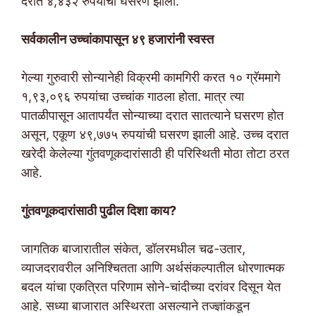
दरात ४,४३२ रुपयांची घसरण झाली.
सर्वकालीन उच्चांकापासून ४९ हजारांनी स्वस्त
गेल्या गुरुवारी सोन्यानेही विक्रमी कामगिरी करत १० ग्रॅममागे
१,९३,०९६ रुपयांचा उच्चांक गाठला होता. मात्र त्या
पातळीपासून आतापर्यंत सोन्याच्या दरात सातत्याने घसरण होत
असून, एकूण ४९,७७५ रुपयांची घसरण झाली आहे. उच्च दरात
खरेदी केलेल्या गुंतवणूकदारांसाठी ही परिस्थिती मोठा तोटा ठरत
आहे.
गुंतवणूकदारांसाठी पुढील दिशा काय?
जागतिक बाजारातील संकेत, डॉलरमधील चढ-उतार,
व्याजदरावरील अनिश्चितता आणि अर्थसंकल्पातील धोरणात्मक
बदल यांचा एकत्रित परिणाम सोने-चांदीच्या दरांवर दिसून येत
आहे. सध्या बाजारात अस्थिरता असल्याने तज्ज्ञांकडून