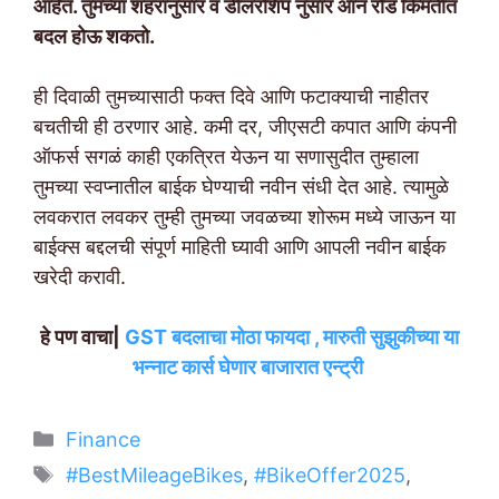
आहेत. तुमच्या शहरानुसार व डीलरशिप नुसार ऑन रोड किमतीत
बदल होऊ शकतो.
ही दिवाळी तुमच्यासाठी फक्त दिवे आणि फटाक्याची नाहीतर
बचतीची ही ठरणार आहे. कमी दर, जीएसटी कपात आणि कंपनी
ऑफर्स सगळं काही एकत्रित येऊन या सणासुदीत तुम्हाला
तुमच्या स्वप्नातील बाईक घेण्याची नवीन संधी देत आहे. त्यामुळे
लवकरात लवकर तुम्ही तुमच्या जवळच्या शोरूम मध्ये जाऊन या
बाईक्स बद्दलची संपूर्ण माहिती घ्यावी आणि आपली नवीन बाईक
खरेदी करावी.
हे पण वाचा|
GST बदलाचा मोठा फायदा , मारुती सुझुकीच्या या
भन्नाट कार्स घेणार बाजारात एन्ट्री
Categories
Finance
Tags
#BestMileageBikes
,
#BikeOffer2025
,