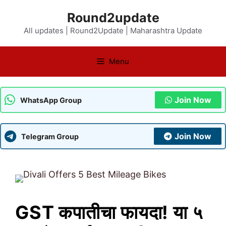
Skip
Round2update
to
All updates | Round2Update | Maharashtra Update
content
Menu
Join Now
WhatsApp Group
Join Now
Telegram Group
GST कपातीचा फायदा! या ५