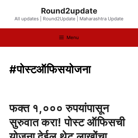
Skip
Round2update
to
All updates | Round2Update | Maharashtra Update
content
Menu
#पोस्टऑफिसयोजना
फक्त १,००० रुपयांपासून
सुरुवात करा! पोस्ट ऑफिसची
योजना देईल थेट लाखोंचा