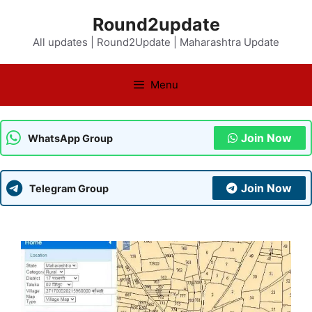
Skip
Round2update
to
All updates | Round2Update | Maharashtra Update
content
Menu
Join Now
WhatsApp Group
Join Now
Telegram Group