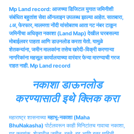
Mp Land record: आजच्या डिजिटल युगात जमिनीशी
संबंधित बहुतांश सेवा ऑनलाइन उपलब्ध झाल्या आहेत. सातबारा,
८अ, फेरफार, मालमत्ता नोंदी यांसोबतच आता गट नंबर टाकून
जमिनीचा अधिकृत नकाशा (Land Map) देखील घरबसल्या
मोबाईलवर पाहता आणि डाउनलोड करता येतो. यामुळे
शेतकऱ्यांना, जमीन मालकांना तसेच खरेदी-विक्री करणाऱ्या
नागरिकांना महसूल कार्यालयाच्या वारंवार फेऱ्या मारण्याची गरज
राहत नाही. Mp Land record
नकाशा डाऊनलोड
करण्यासाठी इथे क्लिक करा
महाराष्ट्र शासनाच्या
महाभू-नकाशा (Maha
BhuNakasha)
पोर्टलवरून काही मिनिटांतच गावाचा नकाशा,
गट क्रमांक, शेजारील जमीन, रस्ते, हद्द आणि इतर माहिती