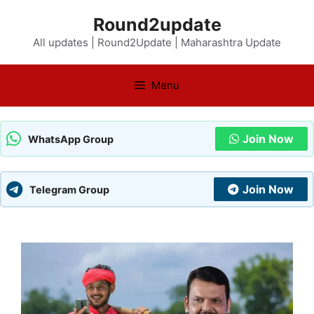
Skip
Round2update
to
All updates | Round2Update | Maharashtra Update
content
Menu
Join Now
WhatsApp Group
Join Now
Telegram Group