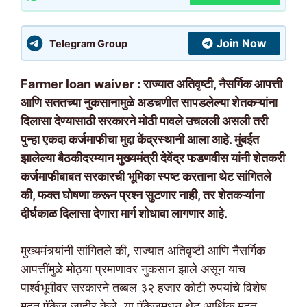
Join Now
Telegram Group
Farmer loan waiver : राज्यात अतिवृष्टी, नैसर्गिक आपत्ती
आणि सततच्या नुकसानामुळे अडचणीत सापडलेल्या शेतकऱ्यांना
दिलासा देण्यासाठी सरकारने मोठी पावले उचलली असली तरी
पुन्हा एकदा कर्जमाफीचा मुद्दा केंद्रस्थानी आला आहे. मुंबईत
झालेल्या बैठकीदरम्यान मुख्यमंत्री देवेंद्र फडणवीस यांनी शेतकरी
कर्जमाफीबाबत सरकारची भूमिका स्पष्ट करताना थेट सांगितले
की, फक्त घोषणा करून प्रश्न सुटणार नाही, तर शेतकऱ्यांना
दीर्घकाळ दिलासा देणारा मार्ग शोधावा लागणार आहे.
मुख्यमंत्र्यांनी सांगितले की, राज्यात अतिवृष्टी आणि नैसर्गिक
आपत्तींमुळे मोठ्या प्रमाणावर नुकसान झाले असून याच
पार्श्वभूमीवर सरकारने तब्बल ३२ हजार कोटी रुपयांचे विशेष
मदत पॅकेज जाहीर केले. या पॅकेजमधून थेट आर्थिक मदत